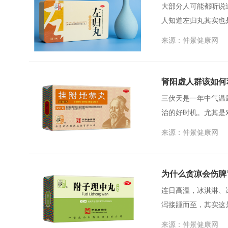
大部分人可能都听说
人知道左归丸其实也
左归丸出自《景岳全书
来源：仲景健康网
肾阳虚人群该如何
三伏天是一年中气温
治的好时机。尤其是
身体的好机会。肾阳虚
来源：仲景健康网
为什么贪凉会伤脾
连日高温，冰淇淋、
泻接踵而至，其实这
寒”。夏季人体阳气浮
来源：仲景健康网