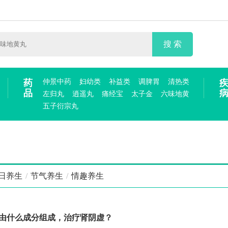
搜 索
药
仲景中药
妇幼类
补益类
调脾胃
清热类
品
左归丸
逍遥丸
痛经宝
太子金
六味地黄
五子衍宗丸
日养生
/
节气养生
/
情趣养生
由什么成分组成，治疗肾阴虚？