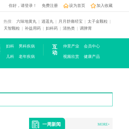
你好，请登录！
免费注册
设为首页
加入收藏
热搜:
六味地黄丸
|
逍遥丸
|
月月舒痛经宝
|
太子金颗粒
|
天智颗粒
|
补益用药
|
妇科药
|
清热类
|
调脾胃
疾
妇科
男科疾病
互
仲景产业
会员中心
病
动
儿科
老年疾病
视频欣赏
健康产品
一周新闻
MORE+