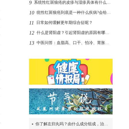
9
系统性红斑狼疮的皮疹与湿疹具体有什么区别呢?
10
统性红斑狼疮到底是一种什么疾病?会给患者身体带来哪些影响呢?
8
11
日常如何缓解更年期综合征呢？
12
什么是肾阳虚？引起肾阳虚的原因有哪些？
7
13
中医问答：血脂高、口干、怕冷、胃胀怎么分体质
2
0
3
1
6
你了解左归丸吗？由什么成分组成，治疗肾阴虚？