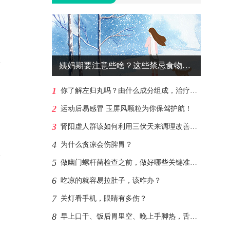
姨妈期要注意些啥？这些禁忌食物尽量不碰
1
你了解左归丸吗？由什么成分组成，治疗肾阴虚？
2
运动后易感冒 玉屏风颗粒为你保驾护航！
3
肾阳虚人群该如何利用三伏天来调理改善呢？
4
为什么贪凉会伤脾胃？
5
做幽门螺杆菌检查之前，做好哪些关键准备，才能让结果更准确、更可信、不误导判断?
6
吃凉的就容易拉肚子，该咋办？
7
关灯看手机，眼睛有多伤？
8
早上口干、饭后胃里空、晚上手脚热，舌苔少的人多半津液不够了