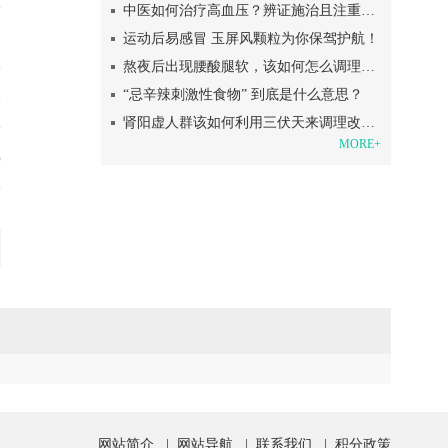
中医如何治疗高血压？辨证施治且注重日常调理
1
运动后易感冒 玉屏风颗粒为你保驾护航！
熬夜后出现腰酸腿软，该如何怎么调理呢？
“忌辛辣刺激性食物” 到底是什么意思？
2
肾阳虚人群该如何利用三伏天来调理改善呢？
MORE+
5
网站简介
|
网站导航
|
联系我们
|
积分政策