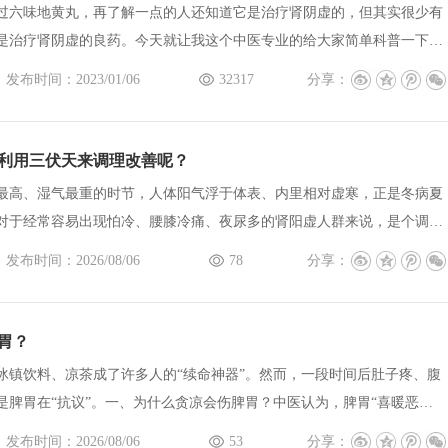
过六味地黄丸，再了解一点的人还知道它是治疗肾阴虚的，但其实很少有
是治疗肾阴虚的良药。今天就让我这个中医专业的给大家简单科普一下。
》，和六味地...
发布时间：2023/01/06
32317
分享：
利用三伏天来调理改善呢？
最高、湿气最重的时节，人体阳气浮于体表、内里相对虚寒，正是冬病夏
对于经常容易出现怕冷、腰膝冷痛、夜尿多的肾阳虚人群来说，是个调理
人群该如何利...
发布时间：2026/08/06
78
分享：
胃？
冰镇饮料、凉茶成了许多人的“续命神器”。然而，一段时间后肚子疼、腹
是脾胃在“抗议”。一、为什么贪凉会伤脾胃？中医认为，脾胃“喜暖恶
于体表，体内脾胃...
发布时间：2026/08/06
53
分享：