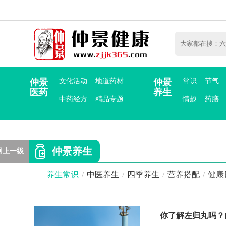
仲景
文化活动
地道药材
仲景
常识
节气
医药
养生
中药经方
精品专题
情趣
药膳
仲景养生
回上一级
养生常识
/
中医养生
/
四季养生
/
营养搭配
/
健康
你了解左归丸吗？