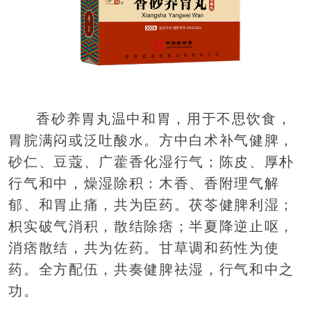
香砂养胃丸温中和胃，用于不思饮食，
胃脘满闷或泛吐酸水。方中白术补气健脾，
砂仁、豆蔻、广藿香化湿行气；陈皮、厚朴
行气和中，燥湿除积：木香、香附理气解
郁、和胃止痛，共为臣药。茯苓健脾利湿；
枳实破气消积，散结除痞；半夏降逆止呕，
消痞散结，共为佐药。甘草调和药性为使
药。全方配伍，共奏健脾祛湿，行气和中之
功。