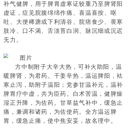
补气健脾，用于脾胃虚寒证较重乃至脾肾阳
虚证，症见脘腹绵绵作痛、喜温喜按、呕
吐、大便稀溏或下利清谷、脘痞食少、畏寒
肢冷、口不渴、舌淡苔白润、脉沉细或沉迟
无力。
方中制附子大辛大热，可补火助阳，温
暖脾肾，为君药。干姜辛热，温运脾阳，袪
寒止泻，助附子温阳；党参甘温补元，温补
脾胃疗中虚，共为臣药。白术苦温，健脾燥
湿正升降，为佐药。甘草益气补中，缓急止
痛，兼调和诸药，为佐使药。全方温运脾
胃，缓急止痛，使中焦安妥，故名理中。