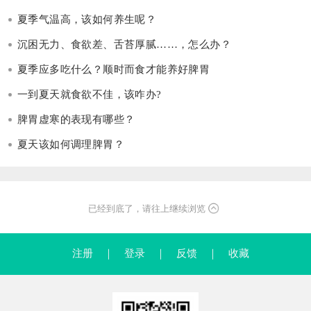
夏季气温高，该如何养生呢？
沉困无力、食欲差、舌苔厚腻……，怎么办？
夏季应多吃什么？顺时而食才能养好脾胃
一到夏天就食欲不佳，该咋办?
脾胃虚寒的表现有哪些？
夏天该如何调理脾胃？
已经到底了，请往上继续浏览
注册
｜
登录
｜
反馈
｜
收藏