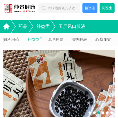
搜资讯
问医生
药品
补益类
玉屏风口服液
妇科用药
补益类
调理脾胃
清热解表
心脑血管