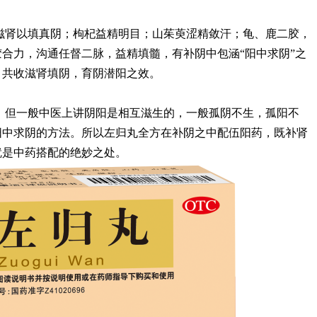
滋肾以填真阴；枸杞益精明目；山茱萸涩精敛汗；龟、鹿二胶，
合力，沟通任督二脉，益精填髓，有补阴中包涵“阳中求阴”之
。共收滋肾填阴，育阴潜阳之效。
，但一般中医上讲阴阳是相互滋生的，一般孤阴不生，孤阳不
阳中求阴的方法。所以左归丸全方在补阴之中配伍阳药，既补肾
就是中药搭配的绝妙之处。