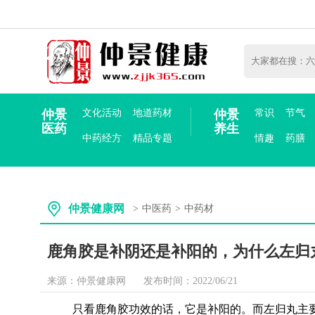
仲景
文化活动
地道药材
仲景
常识
节气
医药
养生
中药经方
精品专题
情趣
药膳
仲景健康网
>
中医药
>
中药材
鹿角胶是补阴还是补阳的，为什么左归
来源：仲景健康网
发布时间：2022/06/21
只看鹿角胶功效的话，它是补阳的。而左归丸主