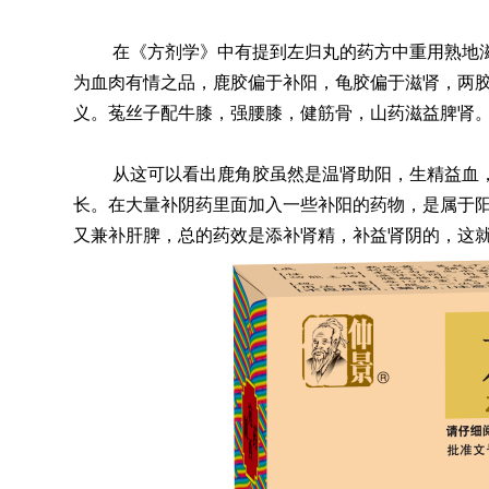
在《方剂学》中有提到左归丸的药方中重用熟地
为血肉有情之品，鹿胶偏于补阳，龟胶偏于滋肾，两胶
义。菟丝子配牛膝，强腰膝，健筋骨，山药滋益脾肾
从这可以看出鹿角胶虽然是温肾助阳，生精益血
长。在大量补阴药里面加入一些补阳的药物，是属于
又兼补肝脾，总的药效是添补肾精，补益肾阴的，这