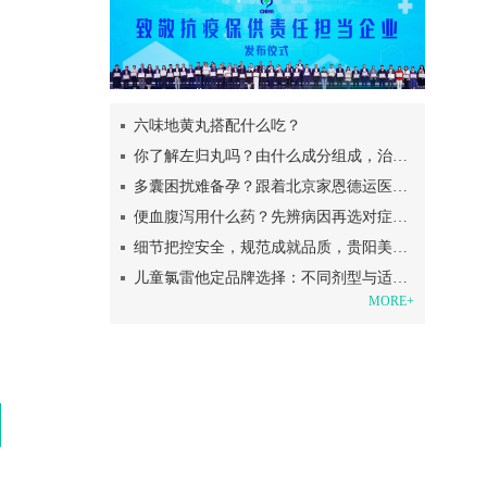
六味地黄丸搭配什么吃？
你了解左归丸吗？由什么成分组成，治疗肾阴虚？
多囊困扰难备孕？跟着北京家恩德运医院一起科学调理，高效备孕！
便血腹泻用什么药？先辨病因再选对症中成药
细节把控安全，规范成就品质，贵阳美贝尔让变美零顾虑
儿童氯雷他定品牌选择：不同剂型与适用场景全解析
MORE+