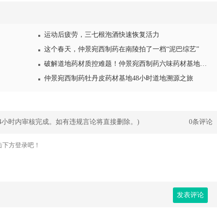
运动后疲劳，三七根泡酒快速恢复活力
这个春天，仲景宛西制药在南陵拍了一档“泥巴综艺”
破解道地药材质控难题！仲景宛西制药六味药材基地获“GAP”全满贯
仲景宛西制药牡丹皮药材基地48小时道地溯源之旅
24小时内审核完成。如有违规言论将直接删除。)
0条评论
发表评论