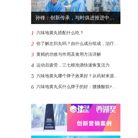
孙锋：创新传承，与时俱进推进中医药文化普及
1
六味地黄丸搭配什么吃？
2
你了解左归丸吗？由什么成分组成，治疗肾阴虚？
3
黄精的功效与作用及食用方法详解
4
运动后疲劳，三七根泡酒快速恢复活力
5
六味地黄丸哪个牌子效果好？从药材来源、剂型工艺看品质差异
6
六味地黄丸买什么牌子的好：腰膝酸软≠肾阴虚，先辨症状再选品牌