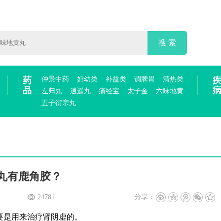
搜 索
药
仲景中药
妇幼类
补益类
调脾胃
清热类
品
左归丸
逍遥丸
痛经宝
太子金
六味地黄
五子衍宗丸
丸有鹿角胶？
24781
分享：
要是用来治疗肾阴虚的。