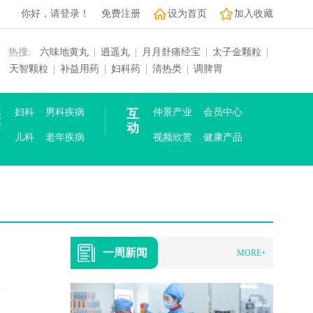
你好，请登录！
免费注册
设为首页
加入收藏
热搜:
六味地黄丸
|
逍遥丸
|
月月舒痛经宝
|
太子金颗粒
|
天智颗粒
|
补益用药
|
妇科药
|
清热类
|
调脾胃
疾
妇科
男科疾病
互
仲景产业
会员中心
病
动
儿科
老年疾病
视频欣赏
健康产品
一周新闻
MORE+