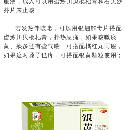
服液，成人可以用蜜炼川贝枇杷膏和右美沙
芬片来止咳；
若发热伴咳嗽，可以用银翘解毒片搭配
蜜炼川贝枇杷膏，扑热息痛，如果咳嗽痰
黄、痰多还有些气喘，可搭配橘红丸同服，
如果这时嗓子也疼，可搭配银黄颗粒使用；