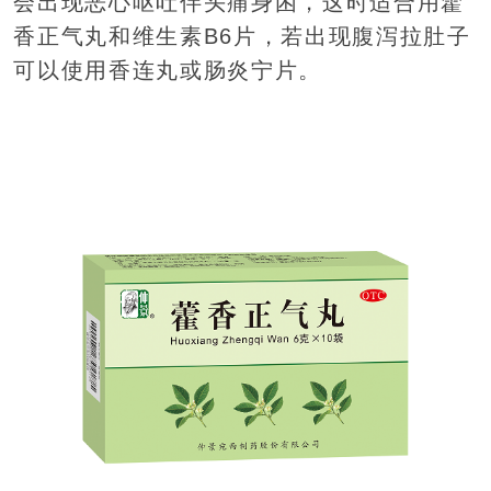
会出现恶心呕吐伴头痛身困，这时适合用藿
香正气丸和维生素B6片，若出现腹泻拉肚子
可以使用香连丸或肠炎宁片。