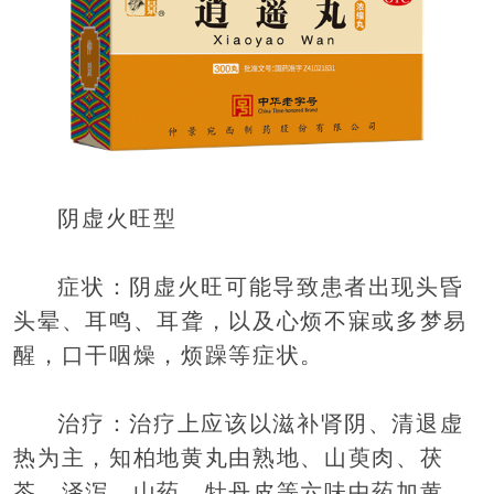
阴虚火旺型
症状：阴虚火旺可能导致患者出现头昏
头晕、耳鸣、耳聋，以及心烦不寐或多梦易
醒，口干咽燥，烦躁等症状。
治疗：治疗上应该以滋补肾阴、清退虚
热为主，知柏地黄丸由熟地、山萸肉、茯
苓、泽泻、山药、牡丹皮等六味中药加黄