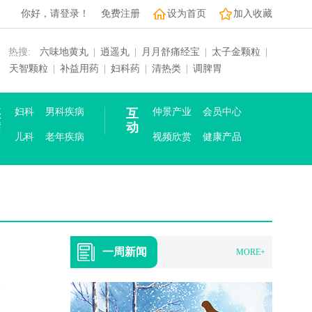
你好，请登录！
免费注册
设为首页
加入收藏
热搜:
六味地黄丸
|
逍遥丸
|
月月舒痛经宝
|
太子金颗粒
|
天智颗粒
|
补益用药
|
妇科药
|
清热类
|
调脾胃
疾
妇科
男科疾病
互
仲景产业
会员中心
病
动
儿科
老年疾病
视频欣赏
健康产品
一周新闻
MORE+