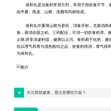
保和丸是治食积常用方剂，常用于因饮食不节，
由半夏、陈皮、山楂、连翘等药材组成。
保和丸中重用山楂为君药，消食开郁，尤善消肉
食，善消谷面之积。三药配伍，可消一切饮食积滞。
止呕;茯苓淡渗利湿，健脾以止泻。食积易于化热，遂
佐以理气和胃与清热散结之品，使食积得消，胃气得
为保和丸。
关注胃部健康，需注意哪些方面？