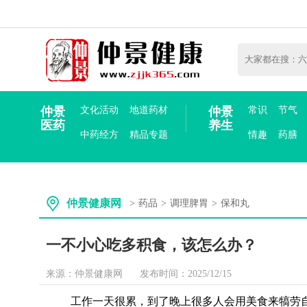
仲景
文化活动
地道药材
仲景
常识
节气
医药
养生
中药经方
精品专题
情趣
药膳
仲景健康网
>
药品
>
调理脾胃
>
保和丸
一不小心吃多积食，该怎么办？
来源：仲景健康网
发布时间：2025/12/15
工作一天很累，到了晚上很多人会用美食来犒劳