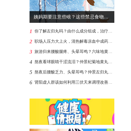
姨妈期要注意些啥？这些禁忌食物尽量不碰
1
你了解左归丸吗？由什么成分组成，治疗肾阴虚？
2
职场人压力大上火，清热解毒凉血中成药帮你！
3
旅游归来腰酸腿疼、头晕耳鸣？六味地黄丸助你补足肾阴支棱起来
4
熬夜看球眼睛干涩流泪？仲景杞菊地黄丸熬夜党的“护眼盾牌”
5
熬夜后腰酸乏力、头晕耳鸣？仲景左归丸帮你补回透支的肾阴
6
肾阳虚人群该如何利用三伏天来调理改善呢？