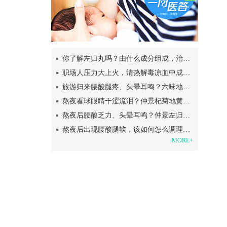
你了解左归丸吗？由什么成分组成，治疗肾阴虚？
职场人压力大上火，清热解毒凉血中成药帮你！
旅游归来腰酸腿疼、头晕耳鸣？六味地黄丸助你补足肾阴支棱起来
熬夜看球眼睛干涩流泪？仲景杞菊地黄丸熬夜党的“护眼盾牌”
熬夜后腰酸乏力、头晕耳鸣？仲景左归丸帮你补回透支的肾阴
熬夜后出现腰酸腿软，该如何怎么调理呢？
MORE+