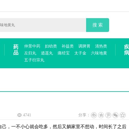
搜 索
药
仲景中药
妇幼类
补益类
调脾胃
清热类
品
左归丸
逍遥丸
痛经宝
太子金
六味地黄
五子衍宗丸
4741
分享：
自己，一不小心就会吃多，然后又躺家里不想动，时间长了之后