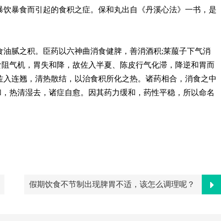
暴饮暴食而引起的食积之症。保和丸出自《丹溪心法》一书，是
食油腻之积。臣药以六神曲消食健脾，善消酒积;莱菔子下气消
食阻气机，胃失和降，故佐入半夏、陈皮行气化滞，降逆和胃而
佐入连翘，清热散结，以治食积所化之热。诸药相合，消食之中
和，热清湿去，诸症自愈。因其药力缓和，药性平稳，所以命名
假期饮食不节制出现脾胃不适，该怎么调理呢？