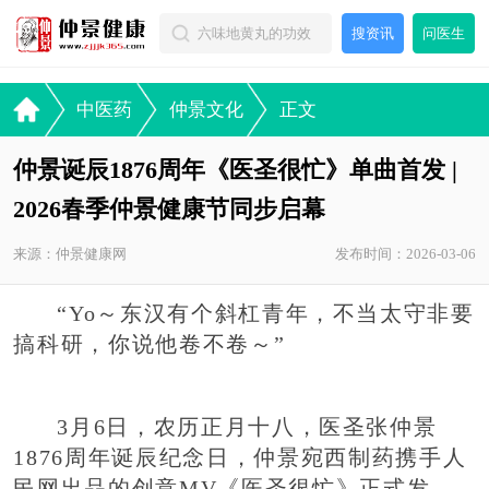
搜资讯
问医生
中医药
仲景文化
正文
仲景诞辰1876周年《医圣很忙》单曲首发 |
2026春季仲景健康节同步启幕
来源：仲景健康网
发布时间：2026-03-06
“Yo～东汉有个斜杠青年，不当太守非要
搞科研，你说他卷不卷～”
3月6日，农历正月十八，医圣张仲景
1876周年诞辰纪念日，仲景宛西制药携手人
民网出品的创意MV《医圣很忙》正式发