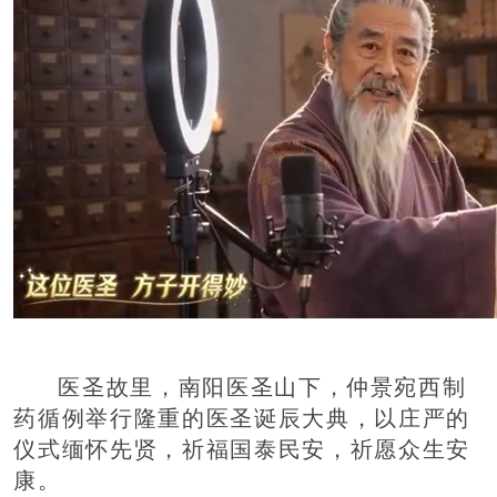
医圣故里，南阳医圣山下，仲景宛西制
药循例举行隆重的医圣诞辰大典，以庄严的
仪式缅怀先贤，祈福国泰民安，祈愿众生安
康。