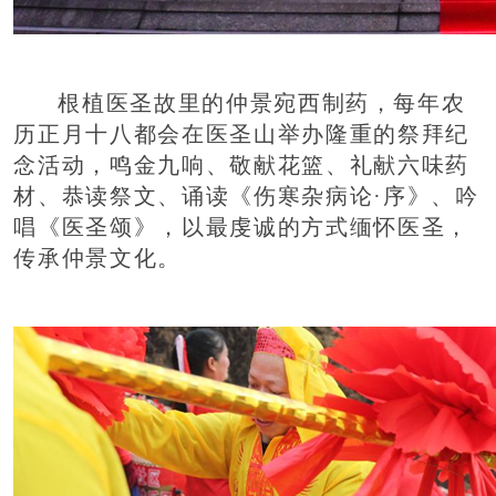
根植医圣故里的仲景宛西制药，每年农
历正月十八都会在医圣山举办隆重的祭拜纪
念活动，鸣金九响、敬献花篮、礼献六味药
材、恭读祭文、诵读《伤寒杂病论·序》、吟
唱《医圣颂》，以最虔诚的方式缅怀医圣，
传承仲景文化。