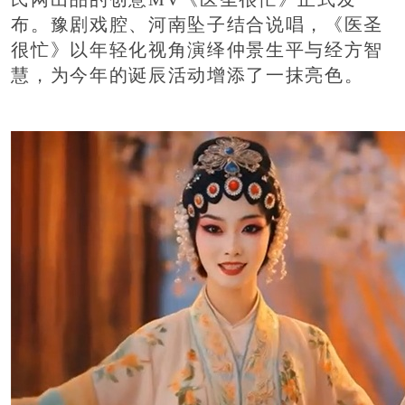
布。豫剧戏腔、河南坠子结合说唱，《医圣
很忙》以年轻化视角演绎仲景生平与经方智
慧，为今年的诞辰活动增添了一抹亮色。