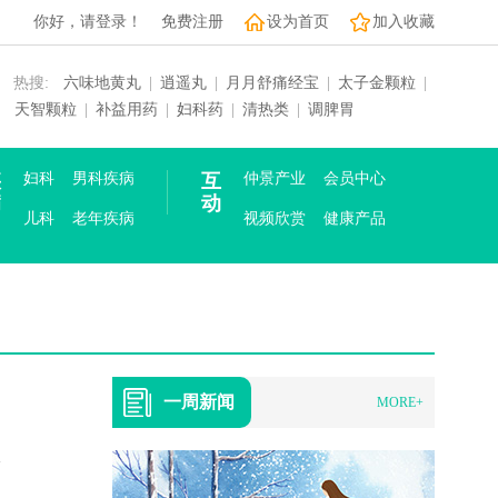
你好，请登录！
免费注册
设为首页
加入收藏
热搜:
六味地黄丸
|
逍遥丸
|
月月舒痛经宝
|
太子金颗粒
|
天智颗粒
|
补益用药
|
妇科药
|
清热类
|
调脾胃
疾
妇科
男科疾病
互
仲景产业
会员中心
病
动
儿科
老年疾病
视频欣赏
健康产品
一周新闻
MORE+