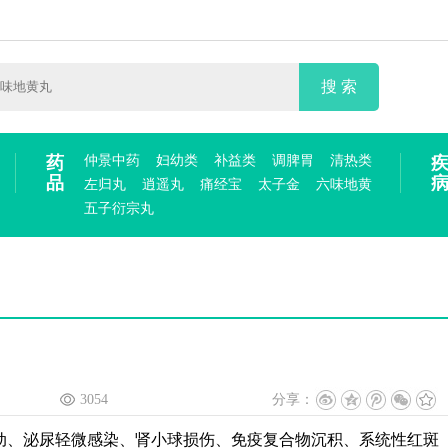
搜 索
药
仲景中药
妇幼类
补益类
调脾胃
清热类
品
左归丸
逍遥丸
痛经宝
太子金
六味地黄
五子衍宗丸
3054
分享：
动、泌尿轻微感染、肾小球损伤、免疫复合物沉积、系统性红斑