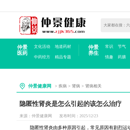
仲景
文化活动
地道药材
仲景
常识
节气
医药
养生
中药经方
精品专题
情趣
药膳
仲景健康网
>
疾病
>
肾病
>
肾病相关
隐匿性肾炎是怎么引起的该怎么治疗
来源：仲景健康网
发布时间：2025/12/23
隐匿性肾炎由多种原因引起，常见原因有剧烈运