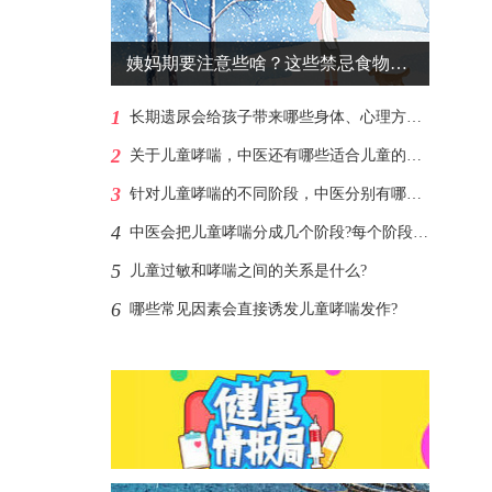
姨妈期要注意些啥？这些禁忌食物尽量不碰
1
长期遗尿会给孩子带来哪些身体、心理方面的共患病?
2
关于儿童哮喘，中医还有哪些适合儿童的安全外治调理方法?
3
针对儿童哮喘的不同阶段，中医分别有哪些对应的治疗和调理思路?
4
中医会把儿童哮喘分成几个阶段?每个阶段有哪些明显特征?
5
儿童过敏和哮喘之间的关系是什么?
6
哪些常见因素会直接诱发儿童哮喘发作?