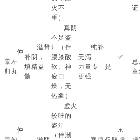
火不
证
重）
真阴
不足盗
滋肾
汗（伴
纯补
仲
补阴，
腰膝酸
无泻，
✅
景左
忌
填精益
软、神
力量专
是
归丸
童
髓
疲口
更强
燥，无
热象）
虚火
较旺的
盗汗
仲
⚠️
（伴潮
景知
滋阴
寒凉
仅限虚
虚