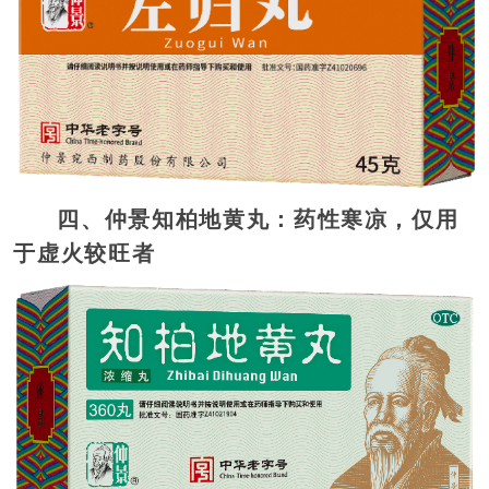
四、仲景知柏地黄丸：药性寒凉，仅用
于虚火较旺者