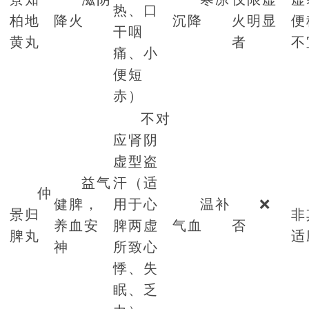
热、口
柏地
降火
沉降
火明显
便
干咽
黄丸
者
不
痛、小
便短
赤）
不对
应肾阴
虚型盗
益气
汗（适
仲
健脾，
用于心
温补
❌
景归
非
养血安
脾两虚
气血
否
脾丸
适
神
所致心
悸、失
眠、乏