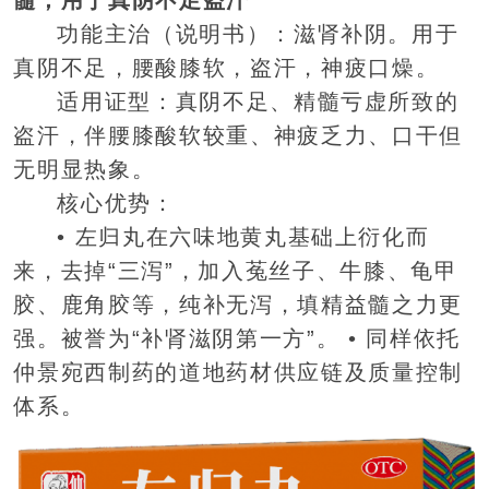
髓，用于真阴不足盗汗
功能主治（说明书）：滋肾补阴。用于
真阴不足，腰酸膝软，盗汗，神疲口燥。
适用证型：真阴不足、精髓亏虚所致的
盗汗，伴腰膝酸软较重、神疲乏力、口干但
无明显热象。
核心优势：
• 左归丸在六味地黄丸基础上衍化而
来，去掉“三泻”，加入菟丝子、牛膝、龟甲
胶、鹿角胶等，纯补无泻，填精益髓之力更
强。被誉为“补肾滋阴第一方”。 • 同样依托
仲景宛西制药的道地药材供应链及质量控制
体系。