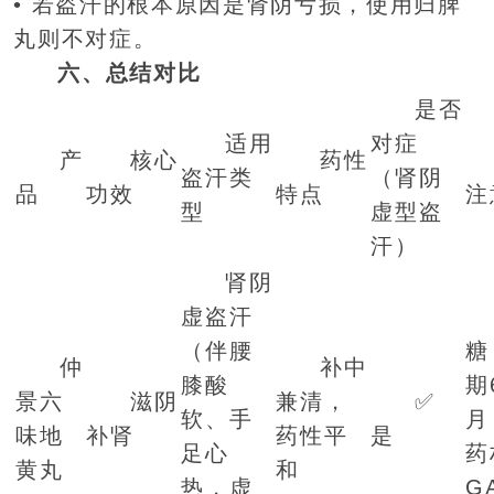
• 若盗汗的根本原因是肾阴亏损，使用归脾
丸则不对症。
六、总结对比
是否
适用
对症
产
核心
药性
盗汗类
（肾阴
品
功效
特点
注
型
虚型盗
汗）
肾阴
虚盗汗
（伴腰
糖
仲
补中
膝酸
期
景六
滋阴
兼清，
✅
软、手
月
味地
补肾
药性平
是
足心
药
黄丸
和
热，虚
G