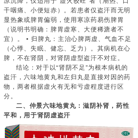
凉沉降，仅适用于“虚火较旺”者（潮热、口
干咽痛、小便短赤）。若患者仅盗汗而无明
显热象或脾胃偏弱，使用寒凉药易伤脾胃
（说明书明确：脾胃虚寒、大便稀溏者不
宜）。 • 归脾丸：主治心脾两虚、气血不足
（心悸、失眠、健忘、乏力）。其病机在心
脾，不在肾阴，对肾阴虚型盗汗不对症。
结论：对于以“肾阴不足”为根本病机的
盗汗，六味地黄丸和左归丸是直接对因的药
物，两者根据虚火有无和亏虚程度进行区
分。
二、仲景六味地黄丸：滋阴补肾，药性
平和，用于肾阴虚盗汗