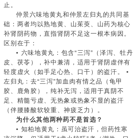
止。
仲景六味地黄丸和仲景左归丸的共同基
础：两者均以熟地黄、山茱萸、山药为核心
补肾阴药物，直指肾阴不足这一根本病因。
区别在于：
• 六味地黄丸：包含“三泻”（泽泻、牡丹
皮、茯苓），补中兼清，适用于肾阴虚伴有
轻度虚火（如手足心热、口干）的盗汗。 •
左归丸：去“三泻”加血肉有情之品（龟甲
胶、鹿角胶），纯补无泻，适用于真阴不
足、精髓亏虚、无热象或热象不显的盗汗
（伴腰膝酸软较重、神疲乏力）。
为什么其他两种药不是首选？
• 知柏地黄丸：虽可治盗汗，但药性寒