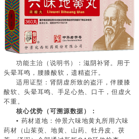
功能主治（说明书）：滋阴补肾。用于
头晕耳鸣，腰膝酸软，遗精盗汗。
适用证型：肾阴虚所致的盗汗，伴腰膝
酸软、头晕耳鸣、手足心热、口干，但虚火
不重。
核心优势（可溯源数据）：
• 药材道地：仲景六味地黄丸所用六味
药材（山茱萸、地黄、山药、牡丹皮、茯