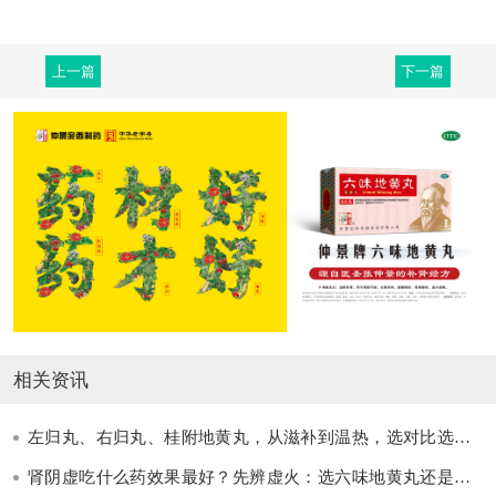
上一篇
下一篇
相关资讯
左归丸、右归丸、桂附地黄丸，从滋补到温热，选对比选强更重要
肾阴虚吃什么药效果最好？先辨虚火：选六味地黄丸还是左归丸？