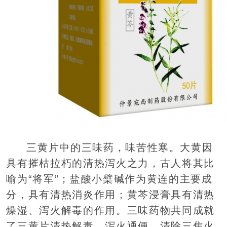
三黄片中的三味药，味苦性寒。大黄因
具有摧枯拉朽的清热泻火之力，古人将其比
喻为“将军”；盐酸小檗碱作为黄连的主要成
分，具有清热消炎作用；黄芩浸膏具有清热
燥湿、泻火解毒的作用。三味药物共同成就
了三黄片清热解毒、泻火通便，清除三焦火