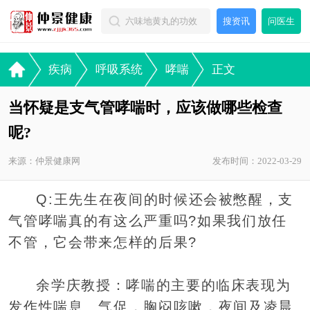
搜资讯
问医生
疾病
呼吸系统
哮喘
正文
当怀疑是支气管哮喘时，应该做哪些检查
呢?
来源：仲景健康网
发布时间：2022-03-29
Q:王先生在夜间的时候还会被憋醒，支
气管哮喘真的有这么严重吗?如果我们放任
不管，它会带来怎样的后果?
余学庆教授：哮喘的主要的临床表现为
发作性喘息、气促，胸闷咳嗽，夜间及凌晨