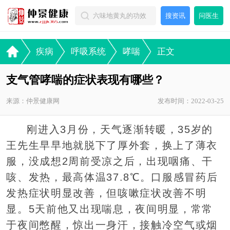
搜资讯
问医生
疾病
呼吸系统
哮喘
正文
支气管哮喘的症状表现有哪些？
来源：仲景健康网
发布时间：2022-03-25
刚进入3月份，天气逐渐转暖，35岁的
王先生早早地就脱下了厚外套，换上了薄衣
服，没成想2周前受凉之后，出现咽痛、干
咳、发热，最高体温37.8℃。口服感冒药后
发热症状明显改善，但咳嗽症状改善不明
显。5天前他又出现喘息，夜间明显，常常
于夜间憋醒，惊出一身汗，接触冷空气或烟