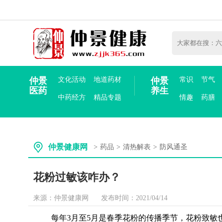
仲景
文化活动
地道药材
仲景
常识
节气
医药
养生
中药经方
精品专题
情趣
药膳
仲景健康网
>
药品
>
清热解表
>
防风通圣
花粉过敏该咋办？
来源：仲景健康网
发布时间：2021/04/14
每年3月至5月是春季花粉的传播季节，花粉致敏