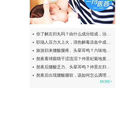
你了解左归丸吗？由什么成分组成，治疗肾阴虚？
职场人压力大上火，清热解毒凉血中成药帮你！
旅游归来腰酸腿疼、头晕耳鸣？六味地黄丸助你补足肾阴支棱起来
熬夜看球眼睛干涩流泪？仲景杞菊地黄丸熬夜党的“护眼盾牌”
熬夜后腰酸乏力、头晕耳鸣？仲景左归丸帮你补回透支的肾阴
熬夜后出现腰酸腿软，该如何怎么调理呢？
MORE+