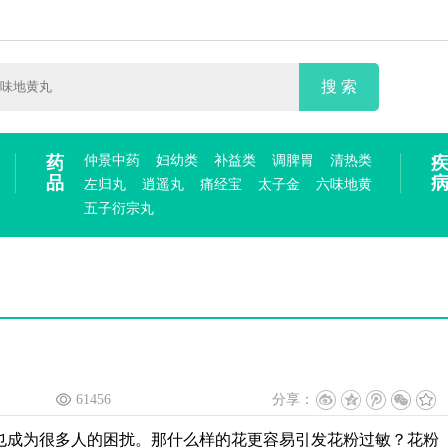
搜 索
药
仲景中药
妇幼类
补益类
调脾胃
清热类
品
左归丸
逍遥丸
痛经宝
太子金
六味地黄
五子衍宗丸
61456
分享：
也成为很多人的困扰。那什么样的花更容易引发花粉过敏？花粉