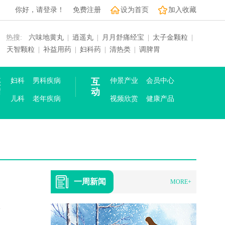
你好，请登录！
免费注册
设为首页
加入收藏
热搜:
六味地黄丸
|
逍遥丸
|
月月舒痛经宝
|
太子金颗粒
|
天智颗粒
|
补益用药
|
妇科药
|
清热类
|
调脾胃
疾
妇科
男科疾病
互
仲景产业
会员中心
病
动
儿科
老年疾病
视频欣赏
健康产品
一周新闻
MORE+