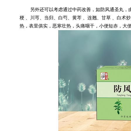
另外还可以考虑通过中药改善，如防风通圣丸，
梗 、川芎、当归、白芍、黄芩 、连翘、甘草 、白术
热，表里俱实，恶寒壮热，头痛咽干，小便短赤，大