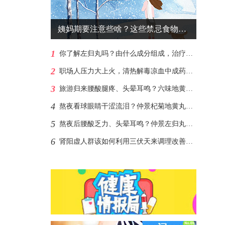
姨妈期要注意些啥？这些禁忌食物尽量不碰
1
你了解左归丸吗？由什么成分组成，治疗肾阴虚？
2
职场人压力大上火，清热解毒凉血中成药帮你！
3
旅游归来腰酸腿疼、头晕耳鸣？六味地黄丸助你补足肾阴支棱起来
4
熬夜看球眼睛干涩流泪？仲景杞菊地黄丸熬夜党的“护眼盾牌”
5
熬夜后腰酸乏力、头晕耳鸣？仲景左归丸帮你补回透支的肾阴
6
肾阳虚人群该如何利用三伏天来调理改善呢？