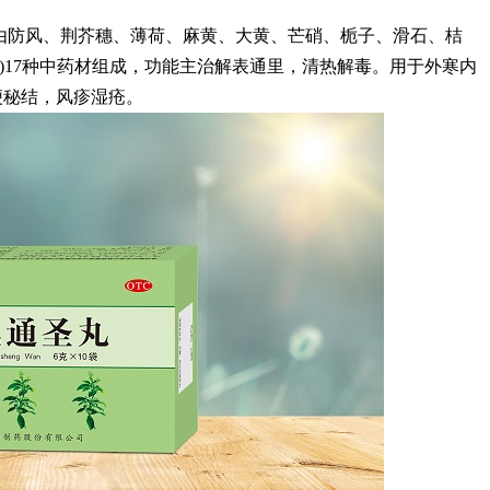
由防风、荆芥穗、薄荷、麻黄、大黄、芒硝、栀子、滑石、桔
炒)17种中药材组成，功能主治解表通里，清热解毒。用于外寒内
便秘结，风疹湿疮。