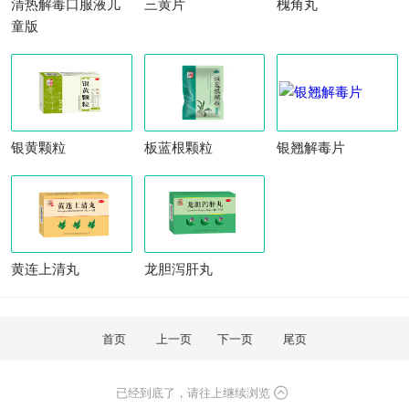
清热解毒口服液儿
三黄片
槐角丸
童版
银黄颗粒
板蓝根颗粒
银翘解毒片
黄连上清丸
龙胆泻肝丸
首页
上一页
下一页
尾页
已经到底了，请往上继续浏览