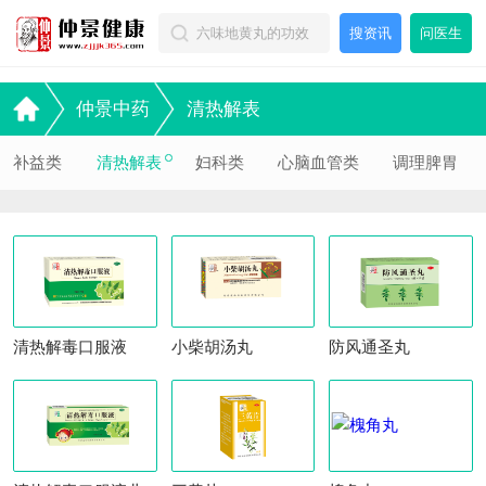
搜资讯
问医生
仲景中药
清热解表
补益类
清热解表
妇科类
心脑血管类
调理脾胃
清热解毒口服液
小柴胡汤丸
防风通圣丸