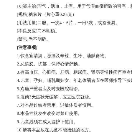
[功能主治]理气，活血，止痛。用于气滞血瘀所致的胃痛，
[规格]糖衣片（片心重0.25克）
[用法用量]口服。一次4～6片，一日3次，或遵医嘱。
[不良反应]尚不明确。
[禁忌]尚不明确。
[注意事项]
1.饮食宜清淡，忌酒及辛辣、生冷、油腻食物。
2.忌愤怒、忧郁，保持心情舒畅。
3.有高血压、心脏病、肝病、糖尿病、肾病等慢性病严重
4.儿童、孕妇、哺乳期妇女、年老体弱者应在医师指导下服
5.疼痛严重者应及时去医院就诊。
6.服药3天症状无缓解，应去医院就诊。
7.对本品过敏者禁用，过敏体质者慎用。
8.本品性状发生改变时禁止使用。
9.儿童必须在成人监护下使用。
10.请将本品放在儿童不能接触的地方。