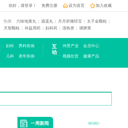
你好，请登录！
免费注册
设为首页
加入收藏
热搜:
六味地黄丸
|
逍遥丸
|
月月舒痛经宝
|
太子金颗粒
|
天智颗粒
|
补益用药
|
妇科药
|
清热类
|
调脾胃
疾
妇科
男科疾病
互
仲景产业
会员中心
病
动
儿科
老年疾病
视频欣赏
健康产品
一周新闻
MORE+