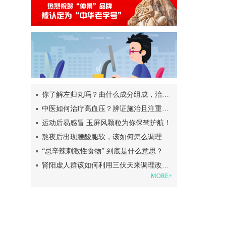
你了解左归丸吗？由什么成分组成，治疗肾阴虚？
中医如何治疗高血压？辨证施治且注重日常调理
运动后易感冒 玉屏风颗粒为你保驾护航！
熬夜后出现腰酸腿软，该如何怎么调理呢？
“忌辛辣刺激性食物” 到底是什么意思？
肾阳虚人群该如何利用三伏天来调理改善呢？
MORE+