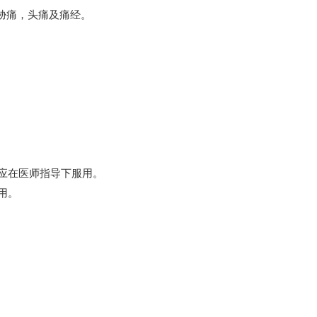
胁痛，头痛及痛经。
者应在医师指导下服用。
用。