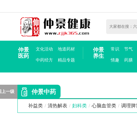
仲景
文化活动
地道药材
仲景
常识
节气
医药
养生
中药经方
精品专题
情趣
药膳
仲景中药
回上一级
补益类
/
清热解表
/
妇科类
/
心脑血管类
/
调理脾