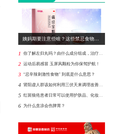
糖
姨妈期要注意些啥？这些禁忌食物尽量避免食用！
1
你了解左归丸吗？由什么成分组成，治疗肾阴虚？
2
运动后易感冒 玉屏风颗粒为你保驾护航！
3
“忌辛辣刺激性食物” 到底是什么意思？
4
肾阳虚人群该如何利用三伏天来调理改善呢？
5
红斑狼疮患者日常可以使用护肤品、化妆品吗?
6
为什么贪凉会伤脾胃？