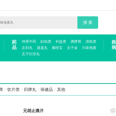
搜 索
药
仲景中药
妇幼类
补益类
调脾胃
清热类
品
左归丸
逍遥丸
痛经宝
太子金
六味地黄
五子衍宗丸
胃
/
饮片类
/
归脾丸
/
保健品
/
其他
元胡止痛片