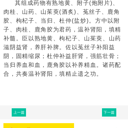
其组成药物有熟地黄、附子(炮附片)、
肉桂、山药、山茱萸(酒炙)、菟丝子、鹿角
胶、枸杞子、当归、杜仲(盐炒)。方中以附
子、肉桂、鹿角胶为君药，温补肾阳，填精
补髓。臣以熟地黄、枸杞子、山茱萸、山药
滋阴益肾，养肝补脾。佐以菟丝子补阳益
阴，固精缩尿；杜仲补益肝肾，强筋壮骨；
当归养血和血，鹿角胶以补养精血。诸药配
合，共奏温补肾阳，填精止遗之功。
上一篇
下一篇