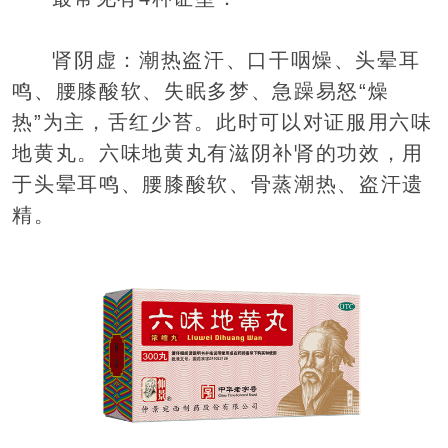
肾阴虚：潮热盗汗、口干咽燥、头晕耳
鸣、腰膝酸软、失眠多梦、急躁易怒“燥
热”为主，舌红少苔。此时可以对证服用六味
地黄丸。六味地黄丸有滋阴补肾的功效，用
于头晕耳鸣、腰膝酸软、骨蒸潮热、盗汗遗
精。