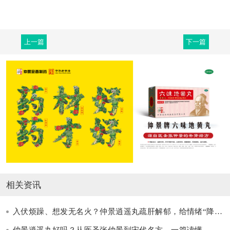
上一篇
下一篇
相关资讯
入伏烦躁、想发无名火？仲景逍遥丸疏肝解郁，给情绪“降降火”