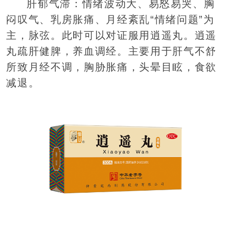
肝郁气滞：情绪波动大、易怒易哭、胸
闷叹气、乳房胀痛、月经紊乱“情绪问题”为
主，脉弦。此时可以对证服用逍遥丸。逍遥
丸疏肝健脾，养血调经。主要用于肝气不舒
所致月经不调，胸胁胀痛，头晕目眩，食欲
减退。