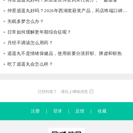
仲景逍遥丸好吗？从医圣张仲景到宋代名方，一篇读懂
仲景逍遥丸好吗？2026年西湖奖获奖产品，药店终端口碑之选
失眠多梦怎么办？
日常如何缓解更年期综合征呢？
月经不调该怎么用药？
逍遥丸不是情绪保健品，使用前要分清肝郁、脾虚和郁热
吃了逍遥丸会怎么样？
已经到底了，请往上继续浏览
注册
｜
登录
｜
反馈
｜
收藏