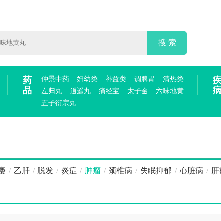
搜 索
药
仲景中药
妇幼类
补益类
调脾胃
清热类
品
左归丸
逍遥丸
痛经宝
太子金
六味地黄
五子衍宗丸
痿
/
乙肝
/
脱发
/
炎症
/
肿瘤
/
颈椎病
/
失眠抑郁
/
心脏病
/
肝