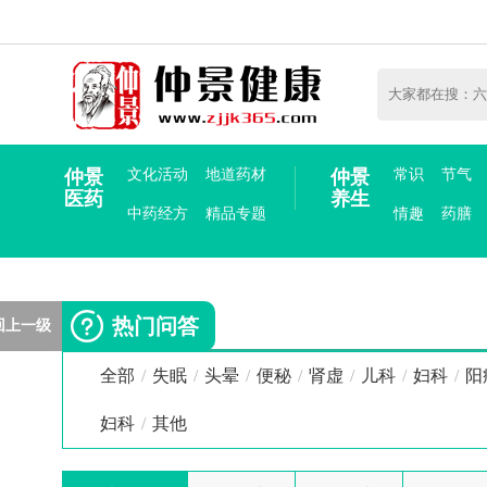
仲景
文化活动
地道药材
仲景
常识
节气
医药
养生
中药经方
精品专题
情趣
药膳
热门问答
回上一级
全部
/
失眠
/
头晕
/
便秘
/
肾虚
/
儿科
/
妇科
/
阳
妇科
/
其他