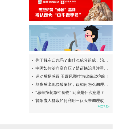
你了解左归丸吗？由什么成分组成，治疗肾阴虚？
中医如何治疗高血压？辨证施治且注重日常调理
运动后易感冒 玉屏风颗粒为你保驾护航！
熬夜后出现腰酸腿软，该如何怎么调理呢？
“忌辛辣刺激性食物” 到底是什么意思？
肾阳虚人群该如何利用三伏天来调理改善呢？
MORE+