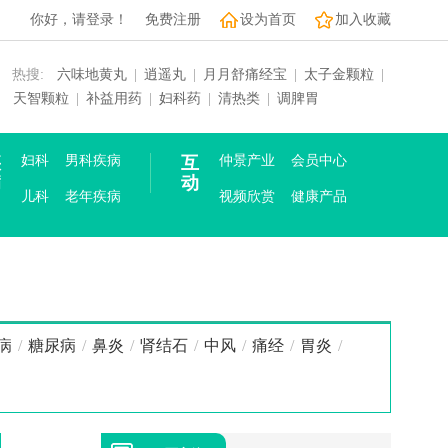
你好，请登录！
免费注册
设为首页
加入收藏
热搜:
六味地黄丸
|
逍遥丸
|
月月舒痛经宝
|
太子金颗粒
|
天智颗粒
|
补益用药
|
妇科药
|
清热类
|
调脾胃
疾
妇科
男科疾病
互
仲景产业
会员中心
病
动
儿科
老年疾病
视频欣赏
健康产品
病
/
糖尿病
/
鼻炎
/
肾结石
/
中风
/
痛经
/
胃炎
/