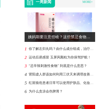
一周新闻
MORE+
姨妈期要注意些啥？这些禁忌食物尽量避免食用！
1
你了解左归丸吗？由什么成分组成，治疗肾阴虚？
2
运动后易感冒 玉屏风颗粒为你保驾护航！
3
“忌辛辣刺激性食物” 到底是什么意思？
4
肾阳虚人群该如何利用三伏天来调理改善呢？
5
红斑狼疮患者日常可以使用护肤品、化妆品吗?
6
为什么贪凉会伤脾胃？