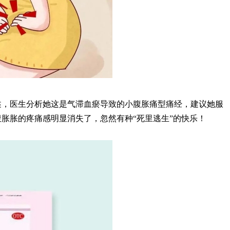
述，医生分析她这是气滞血瘀导致的小腹胀痛型痛经，建议她服
胀胀的疼痛感明显消失了，忽然有种“死里逃生”的快乐！