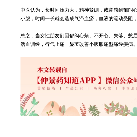
中医认为，长时间压力大，精神紧绷，或常感到郁闷
小腹，时间一长就会造成气滞血瘀，血液的流动受阻，
总之，当女性朋友们因郁闷心烦、不开心、失落、憋
活血调经，行气止痛，显著改善小腹胀痛型痛经疾病