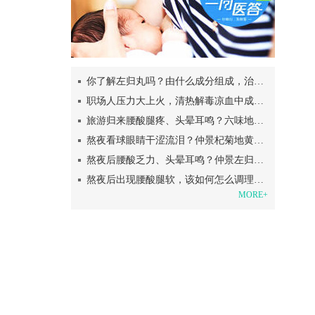
你了解左归丸吗？由什么成分组成，治疗肾阴虚？
职场人压力大上火，清热解毒凉血中成药帮你！
旅游归来腰酸腿疼、头晕耳鸣？六味地黄丸助你补足肾阴支棱起来
熬夜看球眼睛干涩流泪？仲景杞菊地黄丸熬夜党的“护眼盾牌”
熬夜后腰酸乏力、头晕耳鸣？仲景左归丸帮你补回透支的肾阴
熬夜后出现腰酸腿软，该如何怎么调理呢？
MORE+