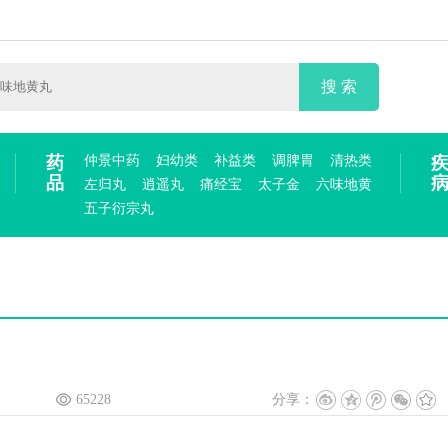
搜 索
药
仲景中药
妇幼类
补益类
调脾胃
清热类
品
左归丸
逍遥丸
痛经宝
太子金
六味地黄
五子衍宗丸
65228
分享：
。