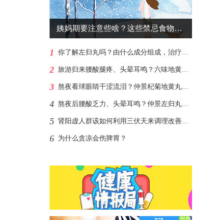
姨妈期要注意些啥？这些禁忌食物尽量不碰
1
你了解左归丸吗？由什么成分组成，治疗肾阴虚？
2
旅游归来腰酸腿疼、头晕耳鸣？六味地黄丸助你补足肾阴支棱起来
3
熬夜看球眼睛干涩流泪？仲景杞菊地黄丸熬夜党的“护眼盾牌”
4
熬夜后腰酸乏力、头晕耳鸣？仲景左归丸帮你补回透支的肾阴
5
肾阳虚人群该如何利用三伏天来调理改善呢？
6
为什么贪凉会伤脾胃？