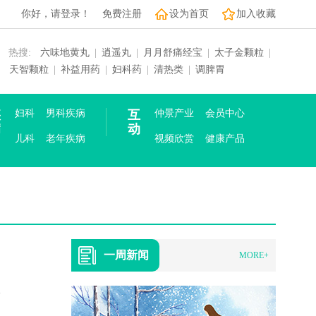
你好，请登录！
免费注册
设为首页
加入收藏
热搜:
六味地黄丸
|
逍遥丸
|
月月舒痛经宝
|
太子金颗粒
|
天智颗粒
|
补益用药
|
妇科药
|
清热类
|
调脾胃
疾
妇科
男科疾病
互
仲景产业
会员中心
病
动
儿科
老年疾病
视频欣赏
健康产品
一周新闻
MORE+