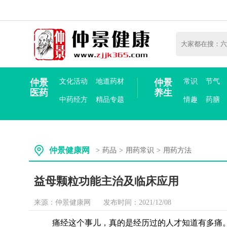
仲景
文化活动
地道药材
仲景
常识
节气
医药
养生
中药经方
精品专题
情趣
药膳
仲景健康网
>
药品
>
用药常识
>
用药方法
益母颗粒功能主治及临床应用
来源：仲景健康网
发布时间：2021/12/08
痛经这个事儿，真的是经历过的人才知道有多痛