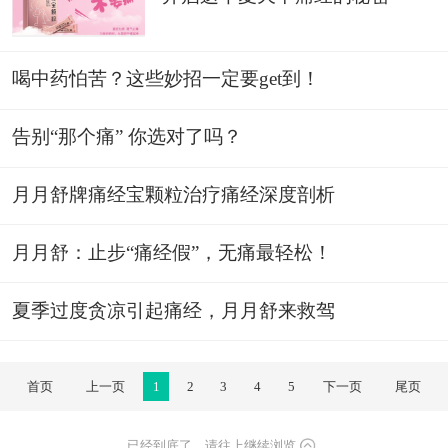
喝中药怕苦？这些妙招一定要get到！
告别“那个痛” 你选对了吗？
月月舒牌痛经宝颗粒治疗痛经深度剖析
月月舒：止步“痛经假”，无痛最轻松！
夏季过度贪凉引起痛经，月月舒来救驾
首页
上一页
1
2
3
4
5
下一页
尾页
已经到底了，请往上继续浏览