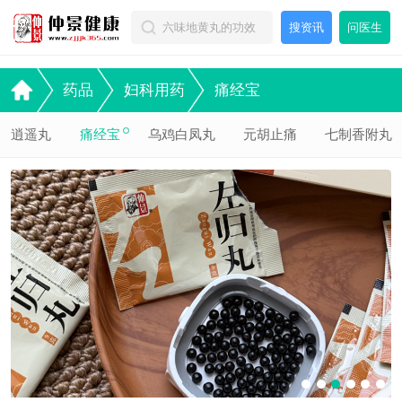
搜资讯
问医生
药品
妇科用药
痛经宝
逍遥丸
痛经宝
乌鸡白凤丸
元胡止痛
七制香附丸