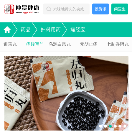
搜资讯
问医生
药品
妇科用药
痛经宝
逍遥丸
痛经宝
乌鸡白凤丸
元胡止痛
七制香附丸