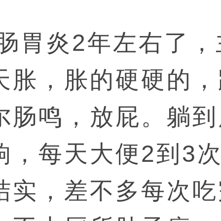
胃炎2年左右了，
天胀，胀的硬硬的，
尔肠鸣，放屁。躺到
响，每天大便2到3
结实，差不多每次吃