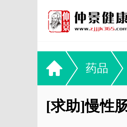
药品
[求助]慢性