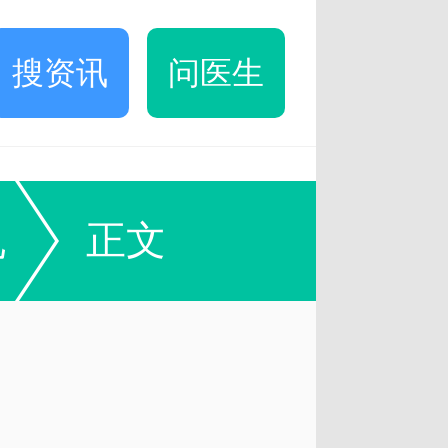
搜资讯
问医生
丸
正文