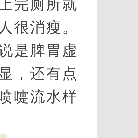
上完厕所就
人很消瘦。
说是脾胃虚
显，还有点
喷嚏流水样