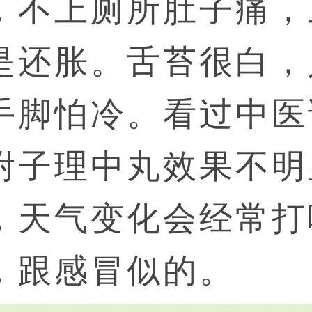
，不上厕所肚子痛，
是还胀。舌苔很白，
手脚怕冷。看过中医
附子理中丸效果不明
，天气变化会经常打
，跟感冒似的。