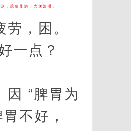
食少，脘腹胀满，大便溏泄。
疲劳，困。
好一点？
 因 “脾胃为
脾胃不好，