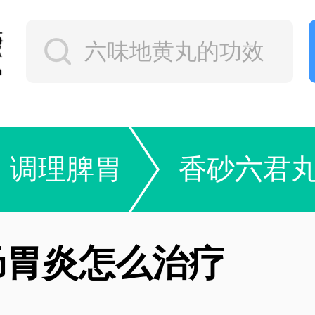
调理脾胃
香砂六君
肠胃炎怎么治疗