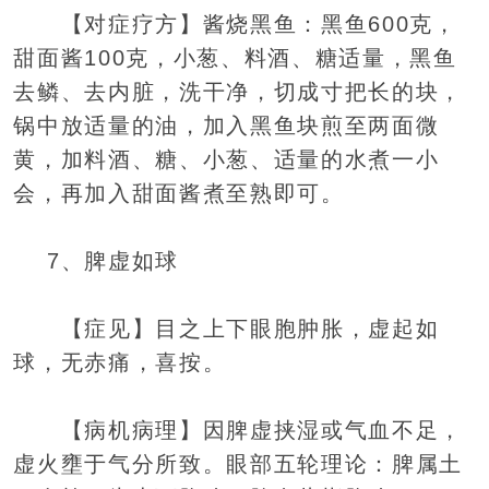
【对症疗方】酱烧黑鱼：黑鱼600克，
甜面酱100克，小葱、料酒、糖适量，黑鱼
去鳞、去内脏，洗干净，切成寸把长的块，
锅中放适量的油，加入黑鱼块煎至两面微
黄，加料酒、糖、小葱、适量的水煮一小
会，再加入甜面酱煮至熟即可。
7、脾虚如球
【症见】目之上下眼胞肿胀，虚起如
球，无赤痛，喜按。
【病机病理】因脾虚挟湿或气血不足，
虚火壅于气分所致。眼部五轮理论：脾属土