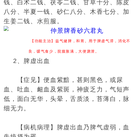
钱、白术二钱、茯苓二钱、甘草十分、陈皮
八分、半夏一钱、砂仁八分、木香七分、加
生姜二钱、水煎服。
【功能主治】益气健脾，和胃。用于脾虚气滞，消化不
良，嗳气食少，脘腹胀满，大便溏泄。
2、脾虚出血
【症见】便血紫黯，甚则黑色，或尿
血、吐血、衄血及紫斑，神疲乏力，气短声
低，面白无华，头晕，舌质淡，苔薄白，脉
细无力。
【病机病理】脾虚出血乃脾气虚弱，血
失统摄为罹。