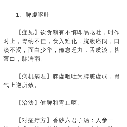
1、脾虚呕吐
【症见】饮食稍有不慎即易呕吐，时作
时止，胃纳不佳，食入难化，脘腹痞闷，口
淡不渴，面白少华，倦怠乏力，舌质淡，苔
薄白，脉濡弱。
【病机病理】脾虚呕吐为脾脏虚弱，胃
气上逆所致。
【治法】健脾和胃止呕。
【对症疗方】香砂六君子汤：人参一