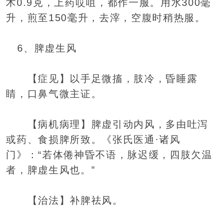
术0.9克，上药哎咀，都作一服。用水300毫
升，煎至150毫升，去滓，空腹时稍热服。
6、脾虚生风
【症见】以手足微搐，肢冷，昏睡露
睛，口鼻气微主证。
【病机病理】脾虚引动内风，多由吐泻
或药、食损脾所致。《张氏医通·诸风
门》：“若体倦神昏不语，脉迟缓，四肢欠温
者，脾虚生风也。”
【治法】补脾祛风。