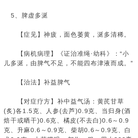
5、脾虚多涎
【症见】神疲，面色萎黄，涎多清稀。
【病机病理】《证治准绳·幼科》：“小
儿多涎，由脾气不足，不能四布津液而成。”
【治法】补益脾气
【对症疗方】补中益气汤：黄芪甘草
(炙)各1.5克、人参(去芦)0.9克、当归身(酒
焙干或晒干)0.6克、橘皮(不去白)0.6～0.9
克、升麻0.6～0.9克、柴胡0.6～0.9克、白