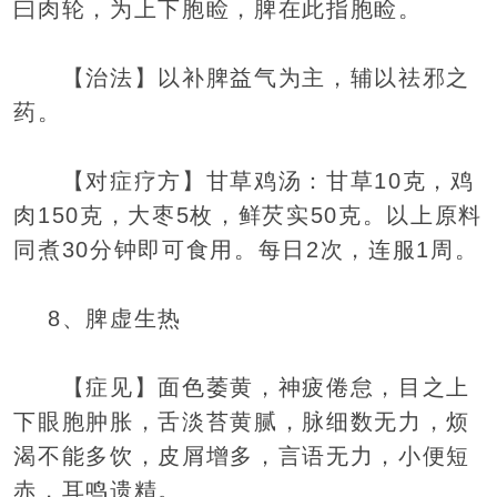
曰肉轮，为上下胞睑，脾在此指胞睑。
【治法】以补脾益气为主，辅以祛邪之
药。
【对症疗方】甘草鸡汤：甘草10克，鸡
肉150克，大枣5枚，鲜芡实50克。以上原料
同煮30分钟即可食用。每日2次，连服1周。
8、脾虚生热
【症见】面色萎黄，神疲倦怠，目之上
下眼胞肿胀，舌淡苔黄腻，脉细数无力，烦
渴不能多饮，皮屑增多，言语无力，小便短
赤，耳鸣遗精。