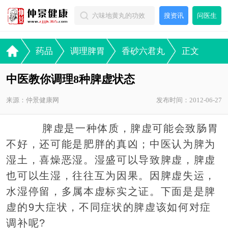
搜资讯
问医生
药品
调理脾胃
香砂六君丸
正文
中医教你调理8种脾虚状态
来源：仲景健康网
发布时间：2012-06-27
脾虚是一种体质，脾虚可能会致肠胃
不好，还可能是肥胖的真凶；中医认为脾为
湿土，喜燥恶湿。湿盛可以导致脾虚，脾虚
也可以生湿，往往互为因果。因脾虚失运，
水湿停留，多属本虚标实之证。下面是是脾
虚的9大症状，不同症状的脾虚该如何对症
调补呢?