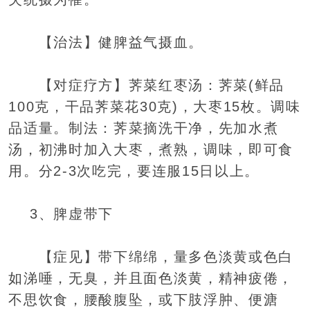
【治法】健脾益气摄血。
【对症疗方】荠菜红枣汤：荠菜(鲜品
100克，干品荠菜花30克)，大枣15枚。调味
品适量。制法：荠菜摘洗干净，先加水煮
汤，初沸时加入大枣，煮熟，调味，即可食
用。分2-3次吃完，要连服15日以上。
3、脾虚带下
【症见】带下绵绵，量多色淡黄或色白
如涕唾，无臭，并且面色淡黄，精神疲倦，
不思饮食，腰酸腹坠，或下肢浮肿、便溏