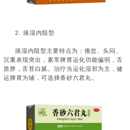
2. 痰湿内阻型
痰湿内阻型主要特点为：倦怠、头闷、
沉重表现突出，素常脾胃运化功能偏弱，舌
质胖，舌苔白腻。治疗当运化湿邪为主，健
运脾胃为辅，可选择香砂六君丸。