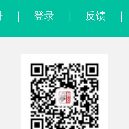
册
｜
登录
｜
反馈
｜