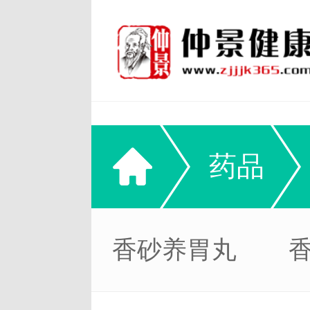
药品
香砂养胃丸