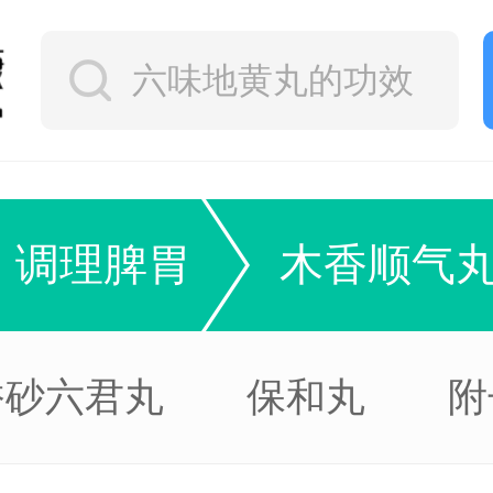
调理脾胃
木香顺气
香砂六君丸
保和丸
附