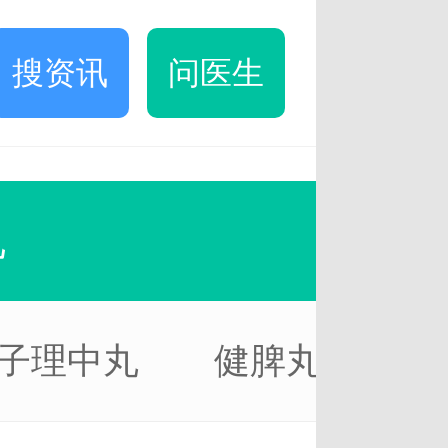
搜资讯
问医生
丸
子理中丸
健脾丸
木