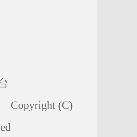
台
right (C)
ved