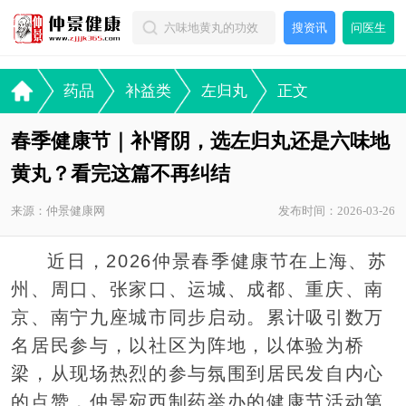
搜资讯
问医生
药品
补益类
左归丸
正文
春季健康节｜补肾阴，选左归丸还是六味地
黄丸？看完这篇不再纠结
来源：仲景健康网
发布时间：2026-03-26
近日，2026仲景春季健康节在上海、苏
州、周口、张家口、运城、成都、重庆、南
京、南宁九座城市同步启动。累计吸引数万
名居民参与，以社区为阵地，以体验为桥
梁，从现场热烈的参与氛围到居民发自内心
的点赞，仲景宛西制药举办的健康节活动第