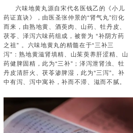
六味地黄丸源自宋代名医钱乙的《小儿
药证直诀》，由医圣张仲景的“肾气丸”衍化
而来，由熟地黄、酒萸肉、山药、牡丹皮、
茯苓、泽泻六味药组成，被誉为 “补阴方药
之祖” 。六味地黄丸的精髓在于“三补三
泻”：熟地黄滋肾填精、山茱萸养肝涩精、山
药健脾固精，此为“三补”；泽泻泄肾浊、牡
丹皮清肝火、茯苓渗脾湿，此为“三泻”。补
中有泻、泻中寓补，补而不滞、滋而不腻。