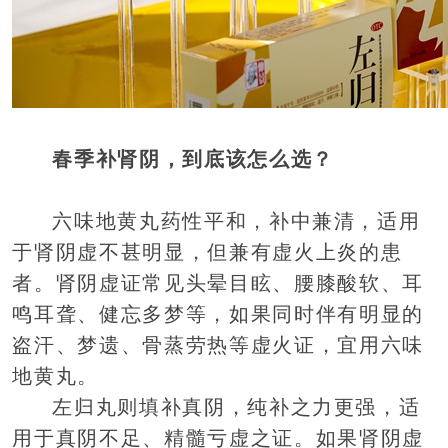
春季补肾阴，到底该怎么选？
六味地黄丸药性平和，补中兼清，适用
于肾阴虚不甚明显，但兼有虚火上炎的患
者。肾阴虚证常见头晕目眩、腰膝酸软、耳
鸣耳聋、健忘多梦等，如果同时伴有明显的
盗汗、梦遗、骨蒸劳热等虚火证，宜用六味
地黄丸。
左归丸则填补真阴，纯补之力更强，适
用于真阴不足、精髓亏虚之证。如果肾阴虚