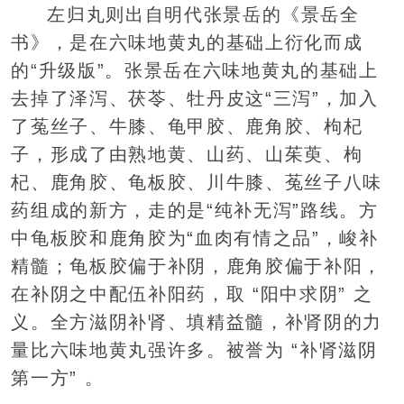
左归丸则出自明代张景岳的《景岳全
书》，是在六味地黄丸的基础上衍化而成
的“升级版”。张景岳在六味地黄丸的基础上
去掉了泽泻、茯苓、牡丹皮这“三泻”，加入
了菟丝子、牛膝、龟甲胶、鹿角胶、枸杞
子，形成了由熟地黄、山药、山茱萸、枸
杞、鹿角胶、龟板胶、川牛膝、菟丝子八味
药组成的新方，走的是“纯补无泻”路线。方
中龟板胶和鹿角胶为“血肉有情之品”，峻补
精髓；龟板胶偏于补阴，鹿角胶偏于补阳，
在补阴之中配伍补阳药，取 “阳中求阴” 之
义。全方滋阴补肾、填精益髓，补肾阴的力
量比六味地黄丸强许多。被誉为 “补肾滋阴
第一方” 。