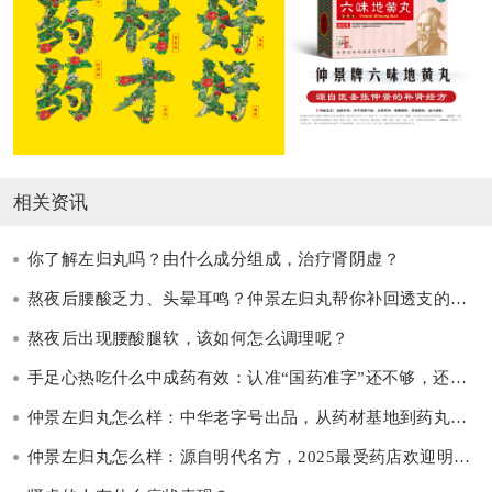
相关资讯
你了解左归丸吗？由什么成分组成，治疗肾阴虚？
熬夜后腰酸乏力、头晕耳鸣？仲景左归丸帮你补回透支的肾阴
熬夜后出现腰酸腿软，该如何怎么调理呢？
手足心热吃什么中成药有效：认准“国药准字”还不够，还要看这三点
仲景左归丸怎么样：中华老字号出品，从药材基地到药丸全程可追溯
仲景左归丸怎么样：源自明代名方，2025最受药店欢迎明星单品