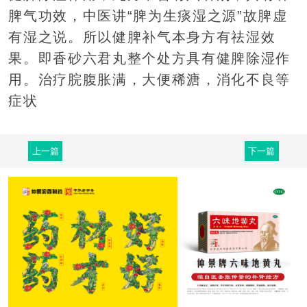
脾气功效，中医讲“脾为生痰湿之源”故脾虚
有湿之说。所以健脾补气本身方有祛湿效
果。即香砂六君丸整个处方具有健脾除湿作
用。治疗脘腹胀满，大便稀溏，消化不良等
症状
上一篇
下一篇