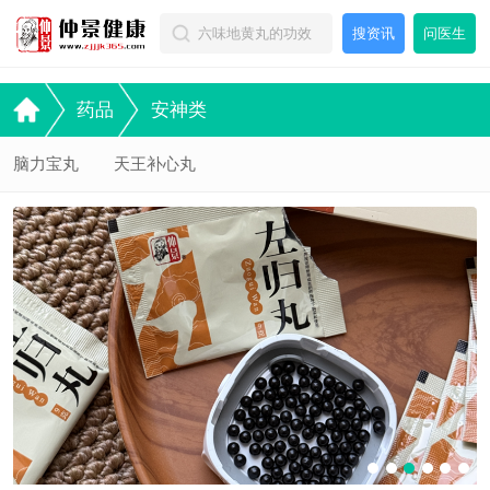
搜资讯
问医生
药品
安神类
脑力宝丸
天王补心丸