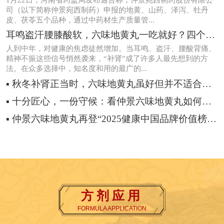
1月22日，河南省药监局发布通告称，仲景宛西制药股份有限公
司（以下简称仲景宛西制药）申报的地黄、山药、泽泻、牡丹
皮、茯苓五个品种，通过中药材生产质量管...
耳鸣盗汗腰膝酸软，六味地黄丸一吃就好？四个反馈揭开补肾真相
人到中年，对健康的焦虑徒然增加。当耳鸣、盗汗、腰酸背痛、
精神不振这些信号悄然袭来，“补肾”成了许多人最先想到的方
法。在众多选择中，知名度和用的最广的...
▪ 秋冬补肾正当时，六味地黄丸虽好但并不适合所有人
▪ 十分匠心，一份守候：看仲景六味地黄丸如何从源头“养”出好品质
▪ 仲景六味地黄丸再登“2025健康中国品牌价值榜”，荣获西普金奖
方剂应用
FORMULA APPLICATION