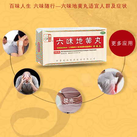
百味人生 六味随行—六味地黄丸适宜人群及症状
亚健康
更多应用
脱发
肾虚
腰疼