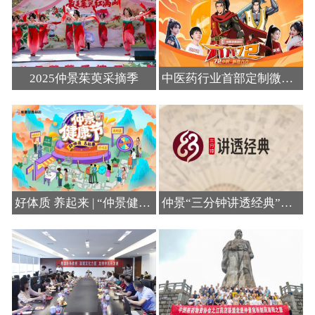
2025仲景茱萸采摘季
中医药行业首部定制微综仲景《六六72》开播
了解更多>
了解更多>
好体质 养起来 | “仲景健康节”解锁中医药养生新模式
仲景“三分钟讲透经典”分线分层推进实施
了解更多>
了解更多>