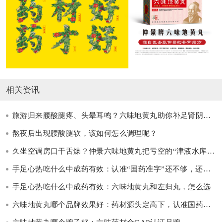
相关资讯
旅游归来腰酸腿疼、头晕耳鸣？六味地黄丸助你补足肾阴支棱起来
熬夜后出现腰酸腿软，该如何怎么调理呢？
久坐空调房口干舌燥？仲景六味地黄丸把亏空的“津液水库”蓄满
手足心热吃什么中成药有效：认准“国药准字”还不够，还要看这三点
手足心热吃什么中成药有效：六味地黄丸和左归丸，怎么选
六味地黄丸哪个品牌效果好：药材源头定高下，认准国药准字才可靠