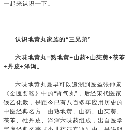
一起来认识一下。
认识地黄丸家族的“三兄弟”
六味地黄丸=熟地黄+山药+山茱萸+茯苓
+丹皮+泽泻。
六味地黄丸最早可以追溯到医圣张仲景
《金匮要略》中的“肾气丸”，后经宋代医家
钱乙化裁，是距今已有八百多年应用历史的
中医经典名方。由熟地黄、山药、山茱萸、
茯苓、牡丹皮、泽泻六味药组成，出自医学
宝库经典名著《小儿药证直诀》中，是滋阴