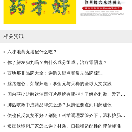
相关资讯
六味地黄丸搭配什么吃？
你了解左归丸吗？由什么成分组成，治疗肾阴虚？
西地那非品牌大全：选购关键点和常见品牌梳理
丝路连心，荣耀归途：李金元与天狮的全球人文实践
国内获批盐酸达泊西汀片品牌有哪些？了解必利劲、爱廷玖、艾时达、杰时乐、白云山、惯爱®等品牌的选择要点与适用边界
肺热咳嗽中成药品牌怎么选？从辨证要点到用药建议
便秘反反复复不好？别慌！科学调理双管齐下，温和护肠更长效
负压软镜鞘厂家怎么选？材质、口径和适配性的评估标准