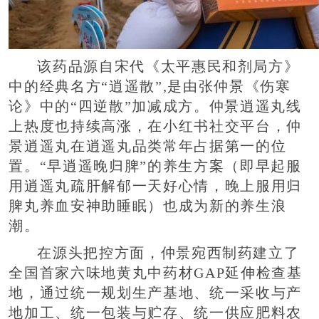
该药品源自宋代《太平惠民和剂局方》
中的经典名方“逍遥散”,是由张仲景《伤寒
论》中的“四逆散”加减成方。仲景逍遥丸线
上热度也持续高涨，在小红书社交平台，仲
景逍遥丸在逍遥丸品类常年占据第一的位
置。“早逍遥晚归脾”的养生方案（即早起服
用逍遥丸疏肝解郁一天好心情，晚上服用归
脾丸养血安神助睡眠）也成为新的养生浪
潮。
在源头把控方面，仲景宛西制药建立了
全国首家六味地黄丸中药材GAP延伸检查基
地，通过统一规划生产基地、统一采收与产
地加工、统一包装与贮存、统一供应肥料农