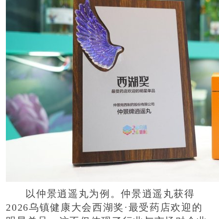
以仲景逍遥丸为例。仲景逍遥丸获得
2026乌镇健康大会西湖奖·最受药店欢迎的