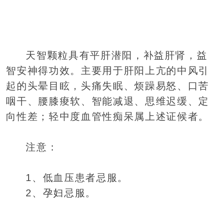
天智颗粒具有平肝潜阳，补益肝肾，益
智安神得功效。主要用于肝阳上亢的中风引
起的头晕目眩，头痛失眠、烦躁易怒、口苦
咽干、腰膝痠软、智能减退、思维迟缓、定
向性差；轻中度血管性痴呆属上述证候者。
注意：
1、低血压患者忌服。
2、孕妇忌服。