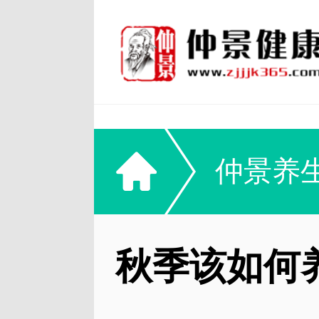
仲景养
秋季该如何