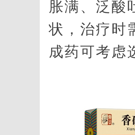
胀满、泛酸
状，治疗时
成药可考虑