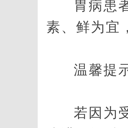
胃病患
素、鲜为宜
温馨提
若因为