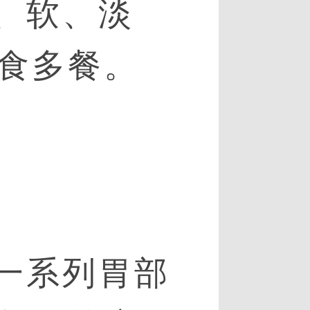
、软、淡
食多餐。
一系列胃部