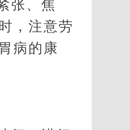
紧张、焦
时，注意劳
胃病的康