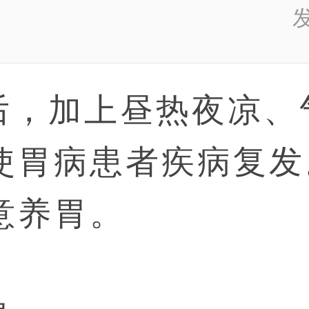
发
后，加上昼热夜凉、
使胃病患者疾病复发
意养胃。