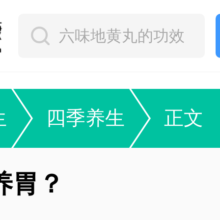
生
四季养生
正文
养胃？