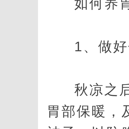
如何养
1、做
秋凉之
胃部保暖，