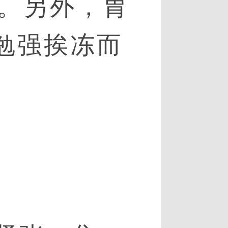
。另外，胃
勉强挨冻而