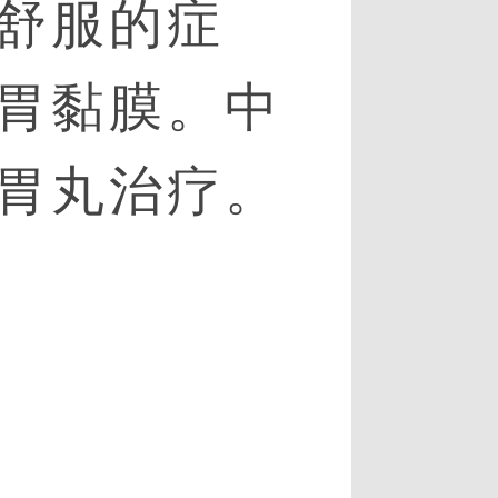
舒服的症
胃黏膜。中
胃丸治疗。