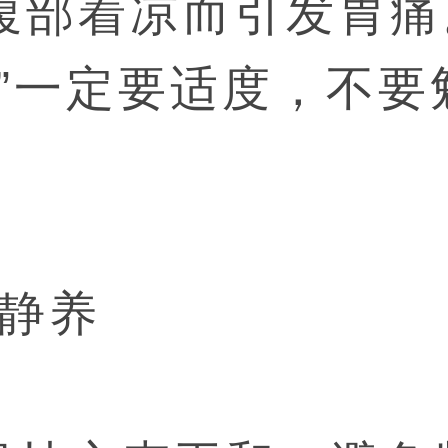
腹部着凉而引发胃痛
凉”一定要适度，不要
当静养