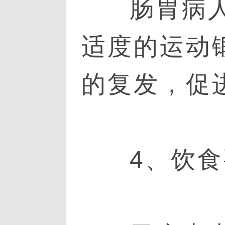
肠胃病
适度的运动
的复发，促
4、饮