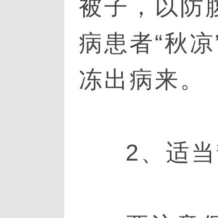
被子，以防
病患者“秋
冻出病来。
2、适