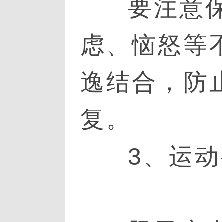
要注意
虑、恼怒等
逸结合，防
复。
3、运