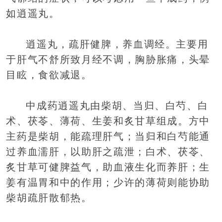
如逍遥丸。
逍遥丸，疏肝健脾，养血调经。主要用
于肝气不舒所致月经不调，胸胁胀痛，头晕
目眩，食欲减退。
中成药逍遥丸由柴胡、当归、白芍、白
术、茯苓、薄荷、生姜和炙甘草组成。方中
主药是柴胡，能疏理肝气；当归和白芍能通
过养血濡肝，以助肝之疏泄；白术、茯苓、
炙甘草可健脾益气，助血液生化而养肝；生
姜有温胃和中的作用；少许的薄荷则能协助
柴胡疏肝散郁热。