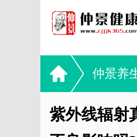
仲景养
紫外线辐射