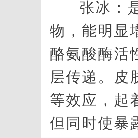
张冰：
物，能明显
酪氨酸酶活
层传递。皮
等效应，起
但同时使暴