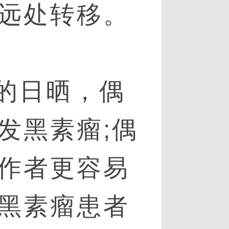
远处转移。
的日晒，偶
发黑素瘤;偶
作者更容易
黑素瘤患者